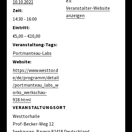
e.V.
10.10.2021
Veranstalter-Website
Zeit:
anzeigen
14:30 - 16:00
Eintritt:
€5,00 – €10,00
Veranstaltung-Tags:
Portmanteau-Labs
Website:
https://www.westtor.d
e/de/programm/detail
/portmanteau_labs_w
orks_werkschau-
918.html
VERANSTALTUNGSORT
Westtorhalle
Prof-Becker-Weg 12
Seehausen
,
Bayern
82418
Deutschland