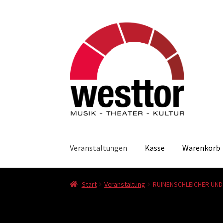
Zur
Zum
Navigation
Inhalt
springen
springen
Veranstaltungen
Kasse
Warenkorb
Start
Veranstaltung
RUINENSCHLEICHER UND