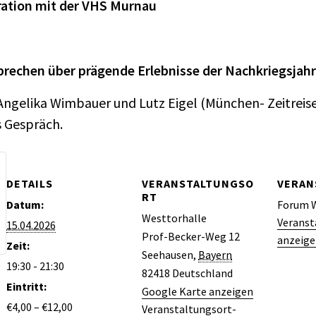
ation mit der VHS Murnau
rechen über prägende Erlebnisse der Nachkriegsjahr
 Angelika Wimbauer und Lutz Eigel (München- Zeitreise
s Gespräch.
DETAILS
VERANSTALTUNGSO
VERAN
RT
Datum:
Forum W
Westtorhalle
Veranst
15.04.2026
Prof-Becker-Weg 12
anzeig
Zeit:
Seehausen
,
Bayern
19:30 - 21:30
82418
Deutschland
Eintritt:
Google Karte anzeigen
€4,00 – €12,00
Veranstaltungsort-