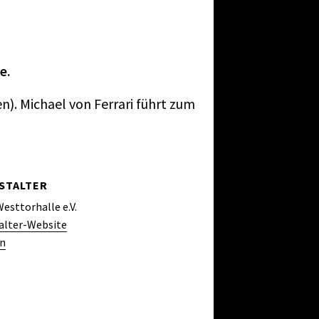
e.
n). Michael von Ferrari führt zum
STALTER
esttorhalle e.V.
alter-Website
en