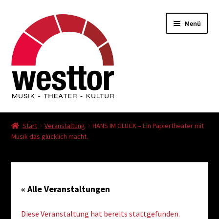
Zur
Zum
Menü
Navigation
Inhalt
springen
springen
Veranstaltungen
Start
Veranstaltung
HANS IM GLÜCK – Ein Papiertheater mit
Musik das glücklich macht.
Kasse
Warenkorb
« Alle Veranstaltungen
Datenschutz
Diese Veranstaltung hat bereits stattgefunden.
AGB