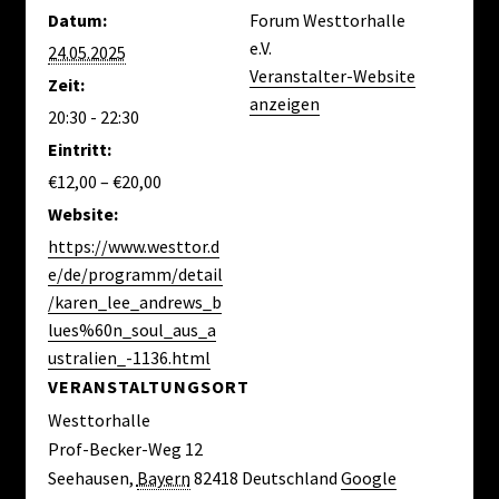
Datum:
Forum Westtorhalle
e.V.
24.05.2025
Veranstalter-Website
Zeit:
anzeigen
20:30 - 22:30
Eintritt:
€12,00 – €20,00
Website:
https://www.westtor.d
e/de/programm/detail
/karen_lee_andrews_b
lues%60n_soul_aus_a
ustralien_-1136.html
VERANSTALTUNGSORT
Westtorhalle
Prof-Becker-Weg 12
Seehausen
,
Bayern
82418
Deutschland
Google